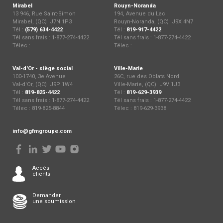
Mirabel
Rouyn-Noranda
13 946, Rue Saint-Simon
194, Avenue du Lac
Mirabel, (QC) J7N 1P3
Rouyn-Noranda, (QC) J9X 4N7
Tél :
(579) 634-4422
Tél :
819-917-4422
Tél sans frais : 1-877-274-4422
Tél sans frais : 1-877-274-4422
Télec :
Télec :
Val-d'Or - siège social
Ville-Marie
100-1740, 3e Avenue
26C, rue des Oblats Nord
Val-d'Or, (QC) J9P 1W4
Ville-Marie, (QC) J9V 1J3
Tél :
819-825-4422
Tél :
819-629-3939
Tél sans frais : 1-877-274-4422
Tél sans frais : 1-877-274-4422
Télec : 819-825-8844
Télec : 819-629-3938
info@gfmgroupe.com
Accès
clients
Demander
une soumission