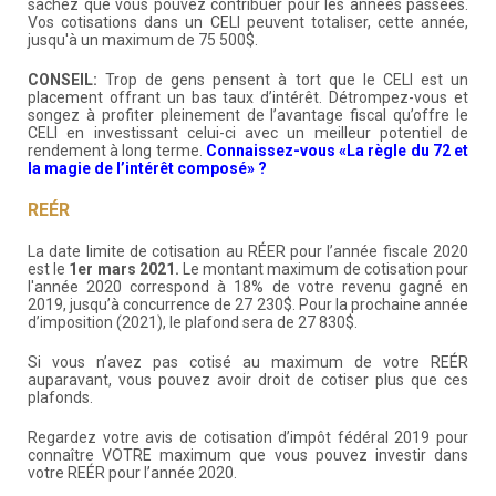
sachez que vous pouvez contribuer pour les années passées.
Vos cotisations dans un CELI peuvent totaliser, cette année,
jusqu'à un maximum de 75 500$.
CONSEIL:
Trop de gens pensent à tort que le CELI est un
placement offrant un bas taux d’intérêt. Détrompez-vous et
songez à profiter pleinement de l’avantage fiscal qu’offre le
CELI en investissant celui-ci avec un meilleur potentiel de
rendement à long terme.
Connaissez-vous «La règle du 72 et
la magie de l’intérêt composé» ?
REÉR
La date limite de cotisation au RÉER pour l’année fiscale 2020
est le
1er mars 2021.
Le montant maximum de cotisation pour
l'année 2020 correspond à 18% de votre revenu gagné en
2019, jusqu’à concurrence de 27 230$. Pour la prochaine année
d’imposition (2021), le plafond sera de 27 830$.
Si vous n’avez pas cotisé au maximum de votre REÉR
auparavant, vous pouvez avoir droit de cotiser plus que ces
plafonds.
Regardez votre avis de cotisation d’impôt fédéral 2019 pour
connaître VOTRE maximum que vous pouvez investir dans
votre REÉR pour l’année 2020.