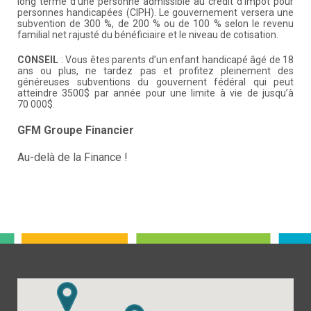
long terme d'une personne admissible au crédit d'impôt pour
personnes handicapées (CIPH). Le gouvernement versera une
subvention de 300 %, de 200 % ou de 100 % selon le revenu
familial net rajusté du bénéficiaire et le niveau de cotisation.
CONSEIL
: Vous êtes parents d’un enfant handicapé âgé de 18
ans ou plus, ne tardez pas et profitez pleinement des
généreuses subventions du gouvernent fédéral qui peut
atteindre 3500$ par année pour une limite à vie de jusqu’à
70 000$.
GFM Groupe Financier
Au-delà de la Finance !