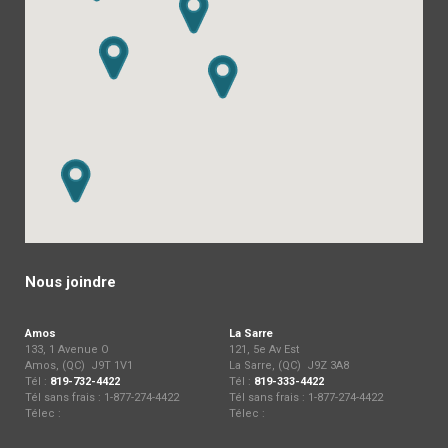
Nous joindre
Amos
La Sarre
133, 1 Avenue O
121, 5e Av Est
Amos, (QC) J9T 1V1
La Sarre, (QC) J9Z 3A8
Tél :
819-732-4422
Tél :
819-333-4422
Tél sans frais : 1-877-274-4422
Tél sans frais : 1-877-274-4422
Télec :
Télec :