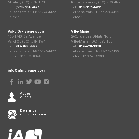
Mirabel, (QC) J7N 1P3
Rouyn-Noranda, (QC) J9X 4N7
Tél :
(579) 634-4422
Tél :
819-917-4422
Tél sans frais : 1-877-274-4422
Tél sans frais : 1-877-274-4422
Télec :
Télec :
Val-d'Or - siège social
Ville-Marie
100-1740, 3e Avenue
26C, rue des Oblats Nord
Val-d'Or, (QC) J9P 1W4
Ville-Marie, (QC) J9V 1J3
Tél :
819-825-4422
Tél :
819-629-3939
Tél sans frais : 1-877-274-4422
Tél sans frais : 1-877-274-4422
Télec : 819-825-8844
Télec : 819-629-3938
info@gfmgroupe.com
Accès
clients
Demander
une soumission