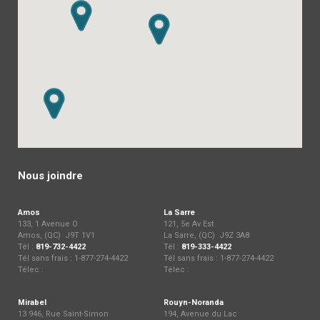
Nous joindre
Amos
La Sarre
133, 1 Avenue O
121, 5e Av Est
Amos, (QC) J9T 1V1
La Sarre, (QC) J9Z 3A8
Tél :
819-732-4422
Tél :
819-333-4422
Tél sans frais : 1-877-274-4422
Tél sans frais : 1-877-274-4422
Télec :
Télec :
Mirabel
Rouyn-Noranda
13 946, Rue Saint-Simon
194, Avenue du Lac