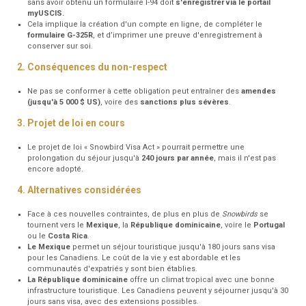
sans avoir obtenu un formulaire I-94 doit
s'enregistrer via le portail
myUSCIS.
Cela implique la création d'un compte en ligne, de compléter le
formulaire G-325R
, et d’imprimer une preuve d'enregistrement à
conserver sur soi.
2. Conséquences du non-respect
Ne pas se conformer à cette obligation peut entraîner des
amendes
(jusqu'à 5 000 $ US)
, voire des
sanctions plus sévères
.
3. Projet de loi en cours
Le projet de loi « Snowbird Visa Act » pourrait permettre une
prolongation du séjour jusqu'à
240 jours par année
, mais il n'est pas
encore adopté.
4. Alternatives considérées
Face à ces nouvelles contraintes, de plus en plus de
Snowbirds
se
tournent vers le
Mexique
, la
République
dominicaine
, voire le
Portugal
ou le
Costa
Rica
.
Le Mexique
permet un séjour touristique jusqu'à 180 jours sans visa
pour les Canadiens. Le coût de la vie y est abordable et les
communautés d'expatriés y sont bien établies.
La République dominicaine
offre un climat tropical avec une bonne
infrastructure touristique. Les Canadiens peuvent y séjourner jusqu'à 30
jours sans visa, avec des extensions possibles.