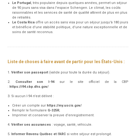
Le Portugal
, très populaire depuis quelques années, permet un séjour
de 90 jours sans visa dans l'espace Schengen. Le climat, les coûts
raisonnables et les services de santé de qualité attirent de plus en plus
de retraités.
Le Costa Rica
offre un accès sans visa pour un séjour jusqu'à 180 jours
et bénéficie d'une stabilité politique, d'une nature exceptionnelle et de
soins de santé reconnus.
Liste de choses à faire avant de partir pour les États-Unis :
1.
Vérifier son passeport
(valide pour toute la durée du séjour).
2.
Consulter son I-94
sur le site officiel de la CBP
:
https://i94.cbp.dhs.gov/
3. Si aucun I-94 n'est délivré :
Créer un compte sur
https://my.uscis.gov/
Remplir le formulaire
G-325R
;
Imprimer et conserver la preuve d'enregistrement.
4.
Vérifier ses assurances
: voyage, santé, véhicule.
5.
Informer Revenu Québec et l'ARC
si votre séjour est prolongé.