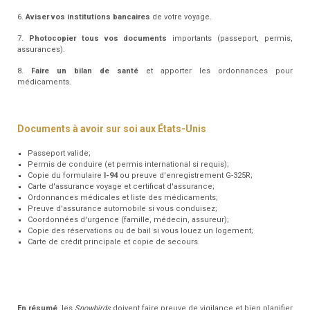
6.
Aviser vos institutions bancaires
de votre voyage.
7.
Photocopier tous vos documents
importants (passeport, permis,
assurances).
8.
Faire un bilan de santé
et apporter les ordonnances pour
médicaments.
Documents à avoir sur soi aux États-Unis
Passeport valide;
Permis de conduire (et permis international si requis);
Copie du formulaire
I-94
ou preuve d'enregistrement G-325R;
Carte d'assurance voyage et certificat d'assurance;
Ordonnances médicales et liste des médicaments;
Preuve d'assurance automobile si vous conduisez;
Coordonnées d'urgence (famille, médecin, assureur);
Copie des réservations ou de bail si vous louez un logement;
Carte de crédit principale et copie de secours.
En résumé
, les
Snowbirds
doivent faire preuve de vigilance et bien planifier