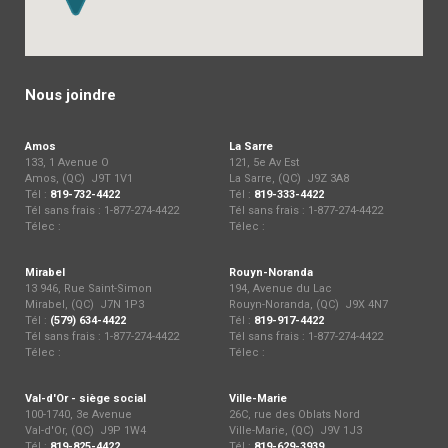
Nous joindre
Amos
La Sarre
133, 1 Avenue O
121, 5e Av Est
Amos, (QC) J9T 1V1
La Sarre, (QC) J9Z 3A8
Tél :
819-732-4422
Tél :
819-333-4422
Tél sans frais : 1-877-274-4422
Tél sans frais : 1-877-274-4422
Télec :
Télec :
Mirabel
Rouyn-Noranda
13 946, Rue Saint-Simon
194, Avenue du Lac
Mirabel, (QC) J7N 1P3
Rouyn-Noranda, (QC) J9X 4N7
Tél :
(579) 634-4422
Tél :
819-917-4422
Tél sans frais : 1-877-274-4422
Tél sans frais : 1-877-274-4422
Télec :
Télec :
Val-d'Or - siège social
Ville-Marie
100-1740, 3e Avenue
26C, rue des Oblats Nord
Val-d'Or, (QC) J9P 1W4
Ville-Marie, (QC) J9V 1J3
Tél :
819-825-4422
Tél :
819-629-3939