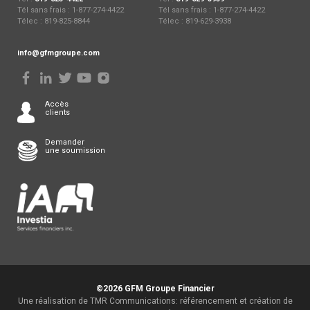
Tél sans frais : 1-877-274-4422
Tél sans frais : 1-877-274-4422
Télec : 819-825-8844
Télec : 819-629-3938
info@gfmgroupe.com
Accès
clients
Demander
une soumission
©2026 GFM Groupe Financier
Une réalisation de TMR Communications: référencement et création de