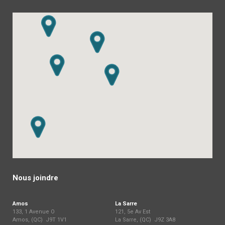
Nous joindre
Amos
La Sarre
133, 1 Avenue O
121, 5e Av Est
Amos, (QC) J9T 1V1
La Sarre, (QC) J9Z 3A8