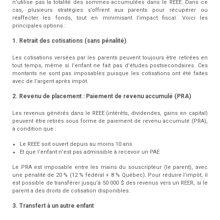
n’utilise pas la totalité des sommes accumulées dans le REEE. Dans ce
cas, plusieurs stratégies s’offrent aux parents pour récupérer ou
réaffecter les fonds, tout en minimisant l’impact fiscal. Voici les
principales options :
1. Retrait des cotisations (sans pénalité)
Les cotisations versées par les parents peuvent toujours être retirées en
tout temps, même si l’enfant ne fait pas d’études postsecondaires. Ces
montants ne sont pas imposables puisque les cotisations ont été faites
avec de l’argent après impôt.
2. Revenu de placement : Paiement de revenu accumulé (PRA)
Les revenus générés dans le REEE (intérêts, dividendes, gains en capital)
peuvent être retirés sous forme de paiement de revenu accumulé (PRA),
à condition que :
Le REEE soit ouvert depuis au moins 10 ans
Et que l’enfant n’est pas admissible à recevoir un PAE
Le PRA est imposable entre les mains du souscripteur (le parent), avec
une pénalité de 20 % (12 % fédéral + 8 % Québec). Pour réduire l’impôt, il
est possible de transférer jusqu’à 50 000 $ des revenus vers un REER, si le
parent a des droits de cotisation disponibles.
3. Transfert à un autre enfant