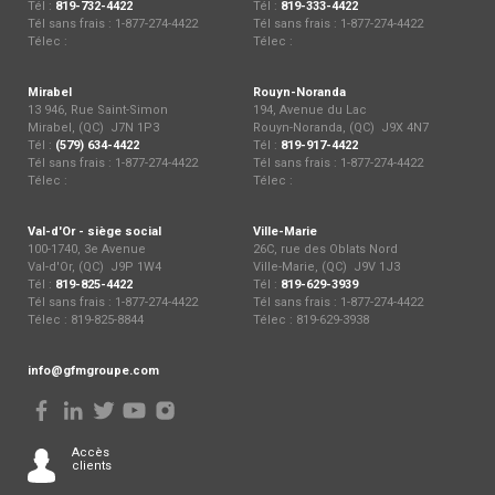
Tél :
819-732-4422
Tél :
819-333-4422
Tél sans frais : 1-877-274-4422
Tél sans frais : 1-877-274-4422
Télec :
Télec :
Mirabel
Rouyn-Noranda
13 946, Rue Saint-Simon
194, Avenue du Lac
Mirabel, (QC) J7N 1P3
Rouyn-Noranda, (QC) J9X 4N7
Tél :
(579) 634-4422
Tél :
819-917-4422
Tél sans frais : 1-877-274-4422
Tél sans frais : 1-877-274-4422
Télec :
Télec :
Val-d'Or - siège social
Ville-Marie
100-1740, 3e Avenue
26C, rue des Oblats Nord
Val-d'Or, (QC) J9P 1W4
Ville-Marie, (QC) J9V 1J3
Tél :
819-825-4422
Tél :
819-629-3939
Tél sans frais : 1-877-274-4422
Tél sans frais : 1-877-274-4422
Télec : 819-825-8844
Télec : 819-629-3938
info@gfmgroupe.com
Accès
clients