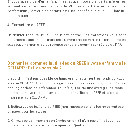
Si vous avez plus d’un enfant, il est souvent possible de transférer les
subventions et les revenus dans le REEE vers le frère ou la sœur de
l’enfant initial, tant que ce dernier est aussi bénéficiaire d’un REEE familial
ou individuel.
4. Fermeture du REEE
En dernier recours, le REEE peut être fermé. Les cotisations vous sont
retournées sans impôt, mais les subventions doivent être remboursées
aux gouvernements, et les revenus sont alors soumis aux règles du PRA.
Donner les sommes inutilisées du REEE à votre enfant via le
CELIAPP : Est-ce possible ?
D’abord, il n’est pas possible de transférer directement les fonds du REEE
vers un CELIAPP. Ce sont deux régimes enregistrés distincts, encadrés par
des règles fiscales différentes. Toutefois, il existe une stratégie indirecte
pour soutenir votre enfant avec les fonds inutilisés du REEE et l’aider à
maximiser son CELIAPP :
1. Retirez vos cotisations du REEE (non imposables) si elles ne seront pas
utilisées pour les études.
2. Offrez ces sommes en don à votre enfant (il n’y a pas d’impôt sur les
dons entre parents et enfants majeurs au Québec).