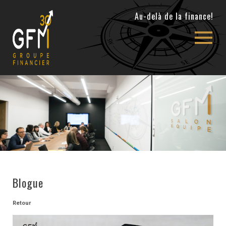
Au-delà de la finance!
ABONNEZ-
VOUS
À
NOTRE
INFOLETTRE
BLOGUE
NOUVELLES
NOUS
JOINDRE
ACCÈS CLIENT
À
PROPOS
Blogue
ÉQUIPE
PARTICULIERS
Retour
ENTREPRISES