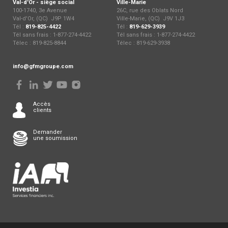
Val-d'Or - siège social
Ville-Marie
100-1740, 3e Avenue
26C, rue des Oblats Nord
Val-d'Or, (QC) J9P 1W4
Ville-Marie, (QC) J9V 1J3
Tél :
819-825-4422
Tél :
819-629-3939
Tél sans frais : 1-877-274-4422
Tél sans frais : 1-877-274-4422
Télec : 819-825-8844
Télec : 819-629-3938
info@gfmgroupe.com
Accès
clients
Demander
une soumission