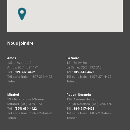
Nous joindre
Amos
La Sarre
133, 1 Avenue O
121, 5e Av Est
Amos, (QC) J9T 1V1
La Sarre, (QC) J9Z 3A8
Tél :
819-732-4422
Tél :
819-333-4422
Tél sans frais : 1-877-274-4422
Tél sans frais : 1-877-274-4422
Télec :
Télec :
Mirabel
Rouyn-Noranda
13 946, Rue Saint-Simon
194, Avenue du Lac
Mirabel, (QC) J7N 1P3
Rouyn-Noranda, (QC) J9X 4N7
Tél :
(579) 634-4422
Tél :
819-917-4422
Tél sans frais : 1-877-274-4422
Tél sans frais : 1-877-274-4422
Télec :
Télec :