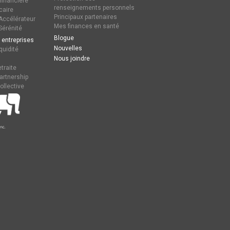
 financière
renseignements personnels
caire
Principaux partenaires
ccélérateur
Mes finances en santé
érénité
Blogue
 entreprises
Nouvelles
quidité
Nous joindre
traite
artnership
ollective