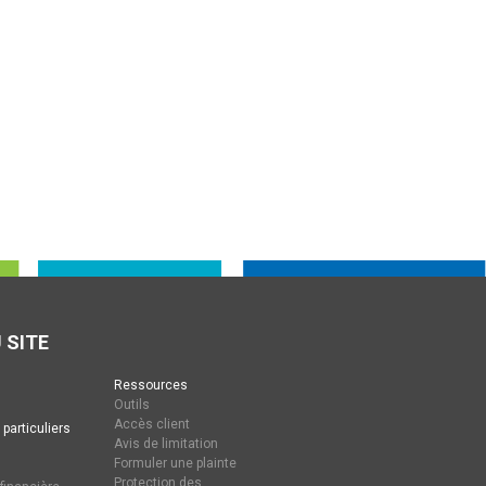
 SITE
Ressources
Outils
Accès client
 particuliers
Avis de limitation
Formuler une plainte
Protection des