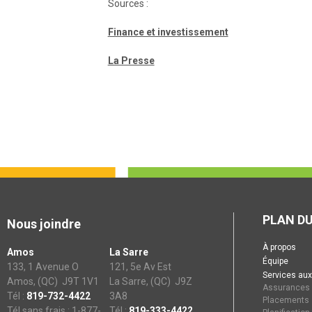
Sources :
Finance et investissement
La Presse
PLAN DU
Nous joindre
À propos
Amos
La Sarre
Équipe
133, 1 Avenue O
121, 5e Av Est
Services aux
Amos, (QC) J9T 1V1
La Sarre, (QC) J9Z
Assurances
Tél :
819-732-4422
3A8
Placements
Tél sans frais : 1-877-
Tél :
819-333-4422