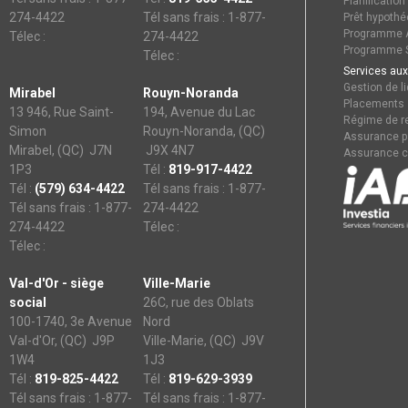
Planification
274-4422
Tél sans frais : 1-877-
Prêt hypothé
Programme A
Télec :
274-4422
Programme S
Télec :
Services aux
Gestion de li
Mirabel
Rouyn-Noranda
Placements
13 946, Rue Saint-
194, Avenue du Lac
Régime de re
Simon
Rouyn-Noranda, (QC)
Assurance p
Mirabel, (QC) J7N
J9X 4N7
Assurance c
1P3
Tél :
819-917-4422
Tél :
(579) 634-4422
Tél sans frais : 1-877-
Tél sans frais : 1-877-
274-4422
274-4422
Télec :
Télec :
Val-d'Or - siège
Ville-Marie
social
26C, rue des Oblats
100-1740, 3e Avenue
Nord
Val-d'Or, (QC) J9P
Ville-Marie, (QC) J9V
1W4
1J3
Tél :
819-825-4422
Tél :
819-629-3939
Tél sans frais : 1-877-
Tél sans frais : 1-877-