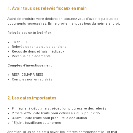
1. Avoir tous ses relevés fiscaux en main
Avant de produire votre déclaration, assurez-vous d’avoir reçu tous les
documents nécessaires. Ils ne proviennent pas tous du même endroit.
Relevés courants à vérifier
T4 et RL 1
Relevés de rentes ou de pensions
Reçus de dons et frais médicaux
Revenus de placements
Comptes d’investissement
REER, CELIAPP, REEE
Comptes non enregistrés
2. Les dates importantes
Fin février à début mars : réception progressive des relevés
2 mars 2026 : date limite pour cotiser au REER pour 2025
30 avril : date limite pour produire la déclaration
15 juin : travailleurs autonomes
Attention, si un solde est à payer, les intérêts commencent le 1er mai.