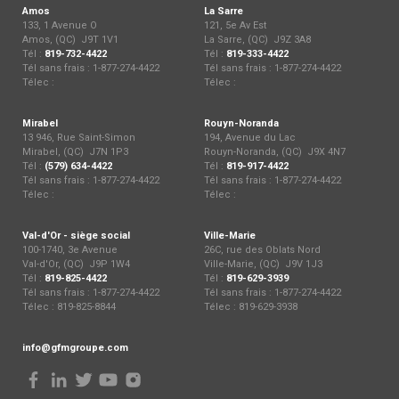
Amos
La Sarre
133, 1 Avenue O
121, 5e Av Est
Amos, (QC) J9T 1V1
La Sarre, (QC) J9Z 3A8
Tél :
819-732-4422
Tél :
819-333-4422
Tél sans frais : 1-877-274-4422
Tél sans frais : 1-877-274-4422
Télec :
Télec :
Mirabel
Rouyn-Noranda
13 946, Rue Saint-Simon
194, Avenue du Lac
Mirabel, (QC) J7N 1P3
Rouyn-Noranda, (QC) J9X 4N7
Tél :
(579) 634-4422
Tél :
819-917-4422
Tél sans frais : 1-877-274-4422
Tél sans frais : 1-877-274-4422
Télec :
Télec :
Val-d'Or - siège social
Ville-Marie
100-1740, 3e Avenue
26C, rue des Oblats Nord
Val-d'Or, (QC) J9P 1W4
Ville-Marie, (QC) J9V 1J3
Tél :
819-825-4422
Tél :
819-629-3939
Tél sans frais : 1-877-274-4422
Tél sans frais : 1-877-274-4422
Télec : 819-825-8844
Télec : 819-629-3938
info@gfmgroupe.com