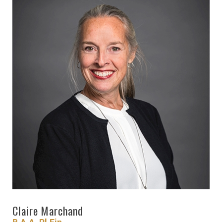
RESSOURCES
GFM
SANTÉ
RENDEZ-
VOUS
Claire Marchand