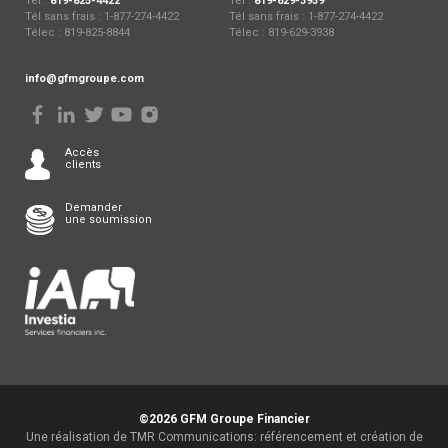
Tél :
819-825-4422
Tél :
819-629-3939
Tél sans frais : 1-877-274-4422
Tél sans frais : 1-877-274-4422
Télec : 819-825-8844
Télec : 819-629-3938
info@gfmgroupe.com
Accès
clients
Demander
une soumission
©2026 GFM Groupe Financier
Une réalisation de TMR Communications: référencement et création de