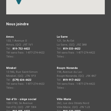
Nous joindre
Amos
La Sarre
133, 1 Avenue O
121, 5e Av Est
Amos, (QC) J9T 1V1
La Sarre, (QC) J9Z 3A8
Tél :
819-732-4422
Tél :
819-333-4422
Tél sans frais : 1-877-274-4422
Tél sans frais : 1-877-274-4422
Télec :
Télec :
Mirabel
Rouyn-Noranda
13 946, Rue Saint-Simon
194, Avenue du Lac
Mirabel, (QC) J7N 1P3
Rouyn-Noranda, (QC) J9X 4N7
Tél :
(579) 634-4422
Tél :
819-917-4422
Tél sans frais : 1-877-274-4422
Tél sans frais : 1-877-274-4422
Télec :
Télec :
Val-d'Or - siège social
Ville-Marie
100-1740, 3e Avenue
26C, rue des Oblats Nord
Val-d'Or, (QC) J9P 1W4
Ville-Marie, (QC) J9V 1J3