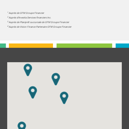
1
Auprès de GFM Groupe Financier
2
Auprès d'Investia Services financiers Inc.
3
Auprès de Planiprêt succursale de GFM Groupe Financier
4
Auprès de Vision Finance Partenaire GFM Groupe Financier