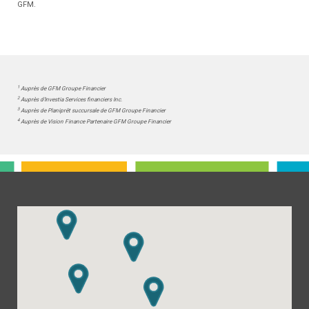
GFM.
1
Auprès de GFM Groupe Financier
2
Auprès d'Investia Services financiers Inc.
3
Auprès de Planiprêt succursale de GFM Groupe Financier
4
Auprès de Vision Finance Partenaire GFM Groupe Financier