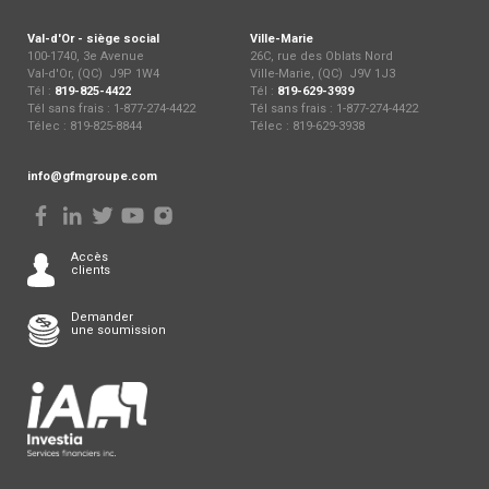
Val-d'Or - siège social
Ville-Marie
100-1740, 3e Avenue
26C, rue des Oblats Nord
Val-d'Or, (QC) J9P 1W4
Ville-Marie, (QC) J9V 1J3
Tél :
819-825-4422
Tél :
819-629-3939
Tél sans frais : 1-877-274-4422
Tél sans frais : 1-877-274-4422
Télec : 819-825-8844
Télec : 819-629-3938
info@gfmgroupe.com
Accès
clients
Demander
une soumission