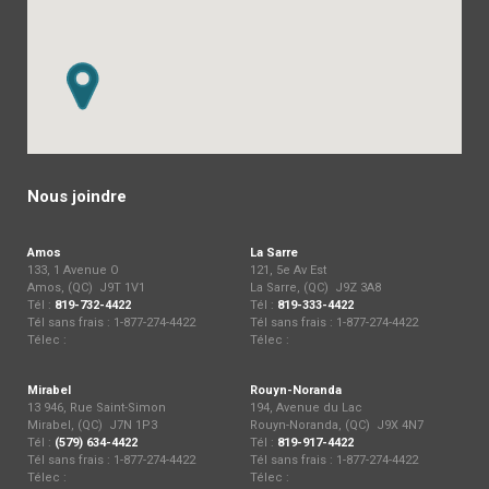
Nous joindre
Amos
La Sarre
133, 1 Avenue O
121, 5e Av Est
Amos, (QC) J9T 1V1
La Sarre, (QC) J9Z 3A8
Tél :
819-732-4422
Tél :
819-333-4422
Tél sans frais : 1-877-274-4422
Tél sans frais : 1-877-274-4422
Télec :
Télec :
Mirabel
Rouyn-Noranda
13 946, Rue Saint-Simon
194, Avenue du Lac
Mirabel, (QC) J7N 1P3
Rouyn-Noranda, (QC) J9X 4N7
Tél :
(579) 634-4422
Tél :
819-917-4422
Tél sans frais : 1-877-274-4422
Tél sans frais : 1-877-274-4422
Télec :
Télec :