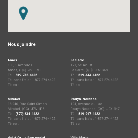
Nous joindre
Amos
La Sarre
133, 1 Avenue O
121, 5e Av Est
Amos, (QC) J9T 1V1
La Sarre, (QC) J9Z 3A8
Tél :
819-732-4422
Tél :
819-333-4422
Tél sans frais : 1-877-274-4422
Tél sans frais : 1-877-274-4422
Télec :
Télec :
Mirabel
Rouyn-Noranda
13 946, Rue Saint-Simon
194, Avenue du Lac
Mirabel, (QC) J7N 1P3
Rouyn-Noranda, (QC) J9X 4N7
Tél :
(579) 634-4422
Tél :
819-917-4422
Tél sans frais : 1-877-274-4422
Tél sans frais : 1-877-274-4422
Télec :
Télec :
Val-d'Or - siège social
Ville-Marie