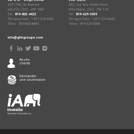
100-1740, 3e Avenue
26C, rue des Oblats Nord
Val-d'Or, (QC) J9P 1W4
Ville-Marie, (QC) J9V 1J3
Tél :
819-825-4422
Tél :
819-629-3939
Tél sans frais : 1-877-274-4422
Tél sans frais : 1-877-274-4422
Télec : 819-825-8844
Télec : 819-629-3938
info@gfmgroupe.com
Accès
clients
Demander
une soumission