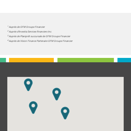
1
Auprès de GFM Groupe Financier
2
Auprès d'Investia Services financiers Inc.
3
Auprès de Planiprêt succursale de GFM Groupe Financier
4
Auprès de Vision Finance Partenaire GFM Groupe Financier