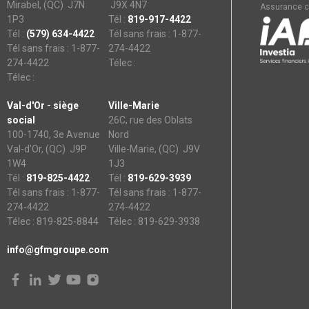
Mirabel, (QC) J7N
J9X 4N7
Assurance c
1P3
Tél :
819-917-4422
Tél :
(579) 634-4422
Tél sans frais : 1-877-
Tél sans frais : 1-877-
274-4422
274-4422
Télec :
Télec :
Val-d'Or - siège
Ville-Marie
social
26C, rue des Oblats
100-1740, 3e Avenue
Nord
Val-d'Or, (QC) J9P
Ville-Marie, (QC) J9V
1W4
1J3
Tél :
819-825-4422
Tél :
819-629-3939
Tél sans frais : 1-877-
Tél sans frais : 1-877-
274-4422
274-4422
Télec : 819-825-8844
Télec : 819-629-3938
info@gfmgroupe.com