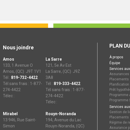
PLAN DU
Nous joindre
À propos
Amos
La Sarre
Équipe
133, 1 Avenue O
121, 5e Av Est
Services aux
Amos, (QC) J9T 1V1
La Sarre, (QC) J9Z
Assurances
Tél :
819-732-4422
3A8
Placements
Tél sans frais : 1-877-
Tél :
819-333-4422
Planification
274-4422
Tél sans frais : 1-877-
Prêt hypothé
Programme A
Télec :
274-4422
Programme S
Télec :
Services aux
Gestion de li
Mirabel
Rouyn-Noranda
Placements
13 946, Rue Saint-
194, Avenue du Lac
Régime de re
Simon
Rouyn-Noranda, (QC)
Assurance p