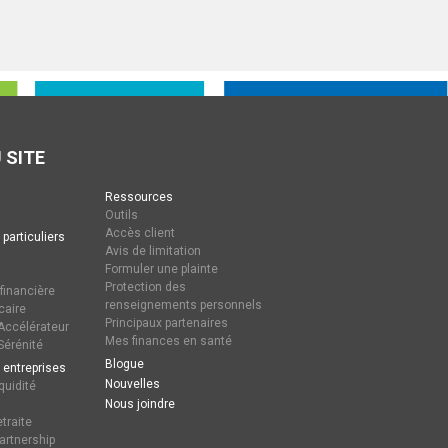
 SITE
Ressources
Outils
Accès client
 particuliers
Avis de limitation
Formuler une plainte
Protection des
 financière
renseignements personnels
caire
Principaux partenaires
ccélérateur
Mes finances en santé
érénité
Blogue
 entreprises
Nouvelles
quidité
Nous joindre
traite
artnership