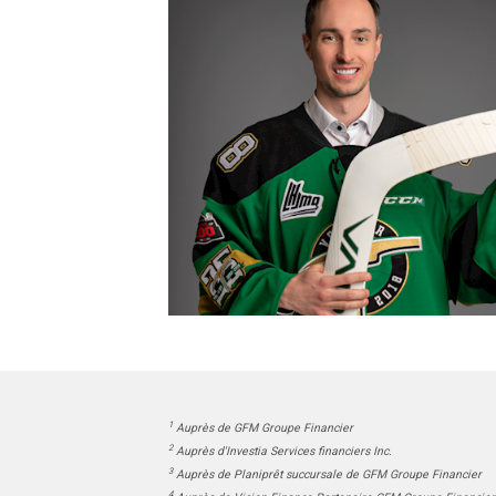
1
Auprès de GFM Groupe Financier
2
Auprès d'Investia Services financiers Inc.
3
Auprès de Planiprêt succursale de GFM Groupe Financier
4