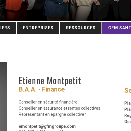
IERS
ENTREPRISES
RESSOURCES
GFM SAN
Etienne Montpetit
B.A.A. - Finance
Se
Conseiller en sécurité financière¹
Pla
Conseiller en assurance et rentes collectives¹
Pla
Représentant en épargne collective²
Rég
Ges
emontpetit@gfmgroupe.com