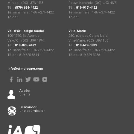
Mirabel, (QC) J7N 1P3
Rouyn-Noranda, (QC) J9X 4N7
Tél :
(579) 634-4422
Tél :
819-917-4422
Tél sans frais : 1-877-274-4422
Tél sans frais : 1-877-274-4422
Télec :
Télec :
Val-d'Or - siège social
Ville-Marie
100-1740, 3e Avenue
26C, rue des Oblats Nord
Val-d'Or, (QC) J9P 1W4
Ville-Marie, (QC) J9V 1J3
Tél :
819-825-4422
Tél :
819-629-3939
Tél sans frais : 1-877-274-4422
Tél sans frais : 1-877-274-4422
Télec : 819-825-8844
Télec : 819-629-3938
info@gfmgroupe.com
Accès
clients
Demander
une soumission