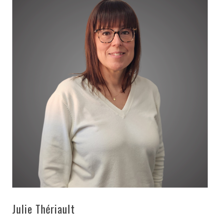
RESSOURCES
GFM
SANTÉ
RENDEZ-
VOUS
Julie Thériault