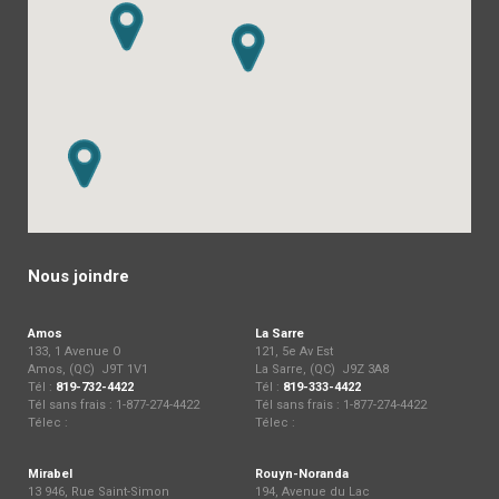
Nous joindre
Amos
La Sarre
133, 1 Avenue O
121, 5e Av Est
Amos, (QC) J9T 1V1
La Sarre, (QC) J9Z 3A8
Tél :
819-732-4422
Tél :
819-333-4422
Tél sans frais : 1-877-274-4422
Tél sans frais : 1-877-274-4422
Télec :
Télec :
Mirabel
Rouyn-Noranda
13 946, Rue Saint-Simon
194, Avenue du Lac