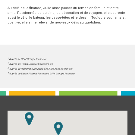
Au-delà de la finance, Julie aime passer du temps en famille et entre
amis. Passionnée de cuisine, de décoration et de voyages, elle apprécie
aussi le vélo, le bateau, les casse-têtes et le dessin. Toujours souriante et
positive, elle aime relever de nouveaux défis au quotidien.
1
Auprès de GFM Groupe Financier
2
Auprès d'Investia Services financiers Inc.
3
Auprès de Planiprêt succursale de GFM Groupe Financier
4
Auprès de Vision Finance Partenaire GFM Groupe Financier