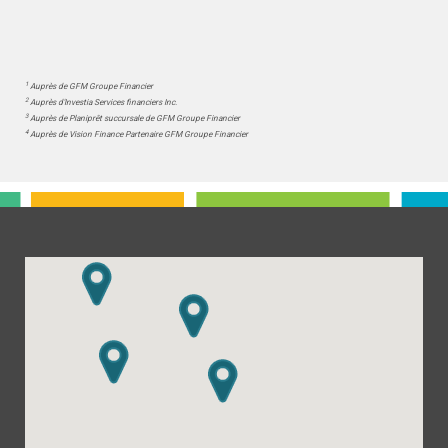
1
Auprès de GFM Groupe Financier
2
Auprès d'Investia Services financiers Inc.
3
Auprès de Planiprêt succursale de GFM Groupe Financier
4
Auprès de Vision Finance Partenaire GFM Groupe Financier