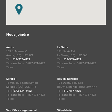
Nous joindre
Amos
La Sarre
133, 1 Avenue O
121, 5e Av Est
Amos, (QC) J9T 1V1
La Sarre, (QC) J9Z 3A8
Tél :
819-732-4422
Tél :
819-333-4422
Tél sans frais : 1-877-274-4422
Tél sans frais : 1-877-274-4422
Télec :
Télec :
Mirabel
Rouyn-Noranda
13 946, Rue Saint-Simon
194, Avenue du Lac
Mirabel, (QC) J7N 1P3
Rouyn-Noranda, (QC) J9X 4N7
Tél :
(579) 634-4422
Tél :
819-917-4422
Tél sans frais : 1-877-274-4422
Tél sans frais : 1-877-274-4422
Télec :
Télec :
Val-d'Or - siège social
Ville-Marie