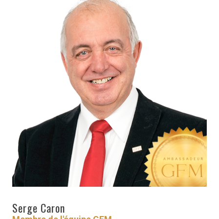
RESSOURCES
GFM
SANTÉ
RENDEZ-
VOUS
Serge Caron