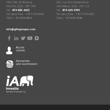
100-1740, 3e Avenue
26C, rue des Oblats Nord
Val-d'Or, (QC) J9P 1W4
Ville-Marie, (QC) J9V 1J3
Tél :
819-825-4422
Tél :
819-629-3939
Tél sans frais : 1-877-274-4422
Tél sans frais : 1-877-274-4422
Télec : 819-825-8844
Télec : 819-629-3938
info@gfmgroupe.com
Accès
clients
Demander
une soumission