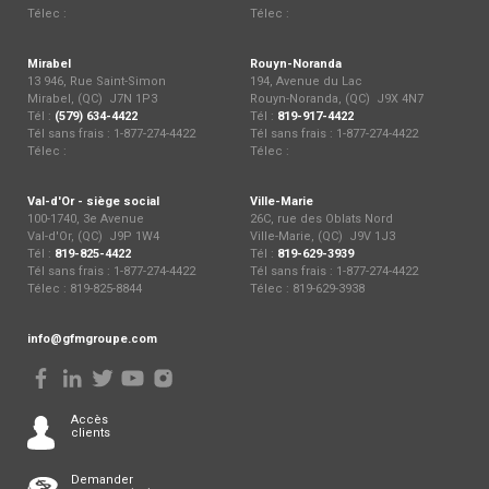
Télec :
Télec :
Mirabel
Rouyn-Noranda
13 946, Rue Saint-Simon
194, Avenue du Lac
Mirabel, (QC) J7N 1P3
Rouyn-Noranda, (QC) J9X 4N7
Tél :
(579) 634-4422
Tél :
819-917-4422
Tél sans frais : 1-877-274-4422
Tél sans frais : 1-877-274-4422
Télec :
Télec :
Val-d'Or - siège social
Ville-Marie
100-1740, 3e Avenue
26C, rue des Oblats Nord
Val-d'Or, (QC) J9P 1W4
Ville-Marie, (QC) J9V 1J3
Tél :
819-825-4422
Tél :
819-629-3939
Tél sans frais : 1-877-274-4422
Tél sans frais : 1-877-274-4422
Télec : 819-825-8844
Télec : 819-629-3938
info@gfmgroupe.com
Accès
clients
Demander