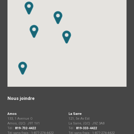
Nous joindre
Amos
La Sarre
133, 1 Avenue O
121, 5e Av Est
Amos, (QC) J9T 1V1
La Sarre, (QC) J9Z 3A8
Tél :
819-732-4422
Tél :
819-333-4422
Tél sans frais : 1-877-274-4422
Tél sans frais : 1-877-274-4422