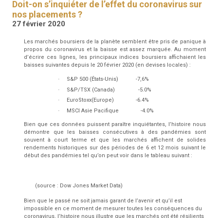
Doit-on s’inquiéter de l’effet du coronavirus sur
nos placements ?
27 février 2020
Les marchés boursiers de la planète semblent être pris de panique à
propos du coronavirus et la baisse est assez marquée. Au moment
d’écrire ces lignes, les principaux indices boursiers affichaient les
baisses suivantes depuis le 20 février 2020 (en devises locales) :
·
S&P 500 (États-Unis)
-7,6%
·
S&P/TSX (Canada)
-5.0%
·
EuroStoxx(Europe)
-6.4%
·
MSCI Asie Pacifique
-4.0%
Bien que ces données puissent paraître inquiétantes, l’histoire nous
démontre que les baisses consécutives à des pandémies sont
souvent à court terme et que les marchés affichent de solides
rendements historiques sur des périodes de 6 et 12 mois suivant le
début des pandémies tel qu’on peut voir dans le tableau suivant :
(source : Dow Jones Market Data)
Bien que le passé ne soit jamais garant de l’avenir et qu’il est
impossible en ce moment de mesurer toutes les conséquences du
coronavirus, l’histoire nous illustre que les marchés ont été résilients