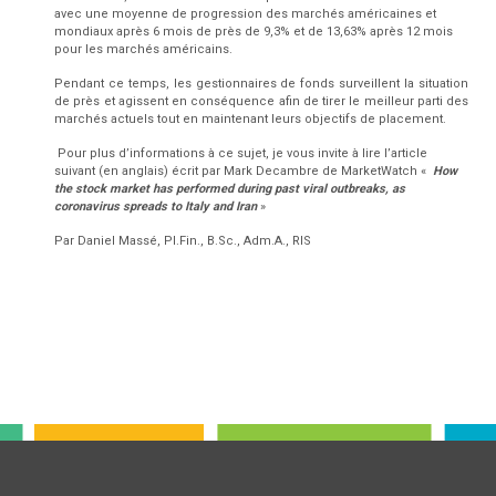
avec une moyenne de progression des marchés américaines et
mondiaux après 6 mois de près de 9,3% et de 13,63% après 12 mois
pour les marchés américains.
Pendant ce temps, les gestionnaires de fonds surveillent la situation
de près et agissent en conséquence afin de tirer le meilleur parti des
marchés actuels tout en maintenant leurs objectifs de placement.
Pour plus d’informations à ce sujet, je vous invite à lire l’article
suivant (en anglais) écrit par Mark Decambre de MarketWatch «
How
the stock market has performed during past viral outbreaks, as
coronavirus spreads to Italy and Iran
»
Par Daniel Massé, Pl.Fin., B.Sc., Adm.A., RIS