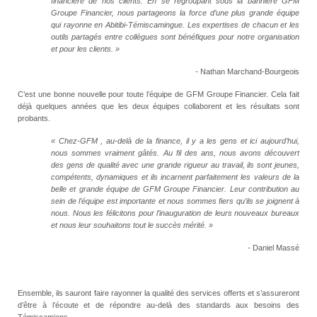
financière de nos clients. En se regroupant sous la bannière GFM
Groupe Financier, nous partageons la force d’une plus grande équipe
qui rayonne en Abitibi-Témiscamingue. Les expertises de chacun et les
outils partagés entre collègues sont bénéfiques pour notre organisation
et pour les clients. »
-
Nathan Marchand-Bourgeois
C’est une bonne nouvelle pour toute l’équipe de GFM Groupe Financier. Cela fait
déjà quelques années que les deux équipes collaborent et les résultats sont
probants.
« Chez-GFM , au-delà de la finance, il y a les gens et ici aujourd’hui,
nous sommes vraiment gâtés. Au fil des ans, nous avons découvert
des gens de qualité avec une grande rigueur au travail, ils sont jeunes,
compétents, dynamiques et ils incarnent parfaitement les valeurs de la
belle et grande équipe de GFM Groupe Financier. Leur contribution au
sein de l’équipe est importante et nous sommes fiers qu’ils se joignent à
nous. Nous les félicitons pour l’inauguration de leurs nouveaux bureaux
et nous leur souhaitons tout le succès mérité. »
-
Daniel Massé
Ensemble, ils sauront faire rayonner la qualité des services offerts et s’assureront
d’être à l’écoute et de répondre au-delà des standards aux besoins des