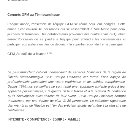
Témiscamiens.
Congrès GFM au Témiscamingue
Chaque année, l’ensemble de l’équipe GFM se réunit pour leur congrès. Cette
année c’est environ 40 personnes qui se rassemblent à Ville-Marie pour deux
journées de formation. Des collaborateurs provenant des quatre coins du Québec
auront l’occasion de se joindre à l’équipe pour entendre les conférenciers et
participer aux ateliers en plus de découvrir la superbe région du Témiscamingue.
GFM, Au-delà de la finance ! ™
Le plus important cabinet indépendant de services financiers de la région de
l’Abitibi-Témiscamingue, GFM Groupe Financier, est formé d'une équipe de
professionnels possédant une vaste expérience et de solides compétences.
Depuis 1996, nos conseillers se sont taillé une réputation enviable grâce à leur
approche personnalisée, à la qualité de leur travail et à la relation de confiance
qu’ils développent avec chacun de leur client.
GFM Groupe Financier, compte
maintenant sur une équipe de plus de 30 personnes. La sélection rigoureuse
des membres de l’équipe est l’un des précieux atouts qui mène à la réussite de
l’entreprise.
INTÉGRITE - COMPÉTENCE - ÉQUIPE - FAMILLE