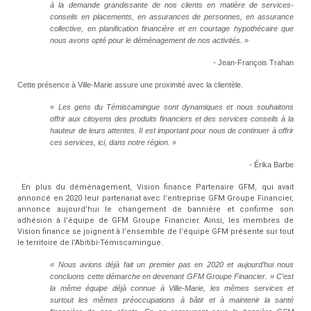
à la demande grandissante de nos clients en matière de services-
conseils en placements, en assurances de personnes, en assurance
collective, en planification financière et en courtage hypothécaire que
nous avons opté pour le déménagement de nos activités. »
-
Jean-François Trahan
Cette présence à Ville-Marie assure une proximité avec la clientèle.
« Les gens du Témiscamingue sont dynamiques et nous souhaitons
offrir aux citoyens des produits financiers et des services conseils à la
hauteur de leurs attentes. Il est important pour nous de continuer à offrir
ces services, ici, dans notre région. »
-
Érika Barbe
En plus du déménagement, Vision finance Partenaire GFM, qui avait
annoncé en 2020 leur partenariat avec l’entreprise GFM Groupe Financier,
annonce aujourd’hui le changement de bannière et confirme son
adhésion à l’équipe de GFM Groupe Financier. Ainsi, les membres de
Vision finance se joignent à l’ensemble de l’équipe GFM présente sur tout
le territoire de l’Abitibi-Témiscamingue.
« Nous avions déjà fait un premier pas en 2020 et aujourd’hui nous
concluons cette démarche en devenant GFM Groupe Financier. » C’est
la même équipe déjà connue à Ville-Marie, les mêmes services et
surtout les mêmes préoccupations à bâtir et à maintenir la santé