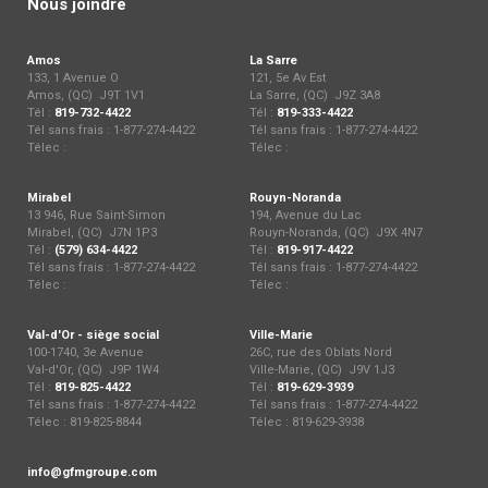
Nous joindre
Amos
La Sarre
133, 1 Avenue O
121, 5e Av Est
Amos, (QC) J9T 1V1
La Sarre, (QC) J9Z 3A8
Tél :
819-732-4422
Tél :
819-333-4422
Tél sans frais : 1-877-274-4422
Tél sans frais : 1-877-274-4422
Télec :
Télec :
Mirabel
Rouyn-Noranda
13 946, Rue Saint-Simon
194, Avenue du Lac
Mirabel, (QC) J7N 1P3
Rouyn-Noranda, (QC) J9X 4N7
Tél :
(579) 634-4422
Tél :
819-917-4422
Tél sans frais : 1-877-274-4422
Tél sans frais : 1-877-274-4422
Télec :
Télec :
Val-d'Or - siège social
Ville-Marie
100-1740, 3e Avenue
26C, rue des Oblats Nord
Val-d'Or, (QC) J9P 1W4
Ville-Marie, (QC) J9V 1J3
Tél :
819-825-4422
Tél :
819-629-3939
Tél sans frais : 1-877-274-4422
Tél sans frais : 1-877-274-4422
Télec : 819-825-8844
Télec : 819-629-3938
info@gfmgroupe.com