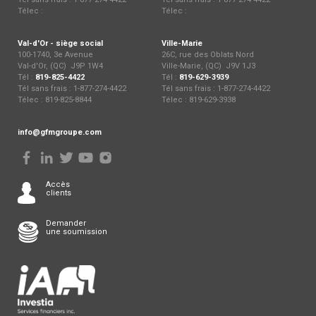
Télec :
Télec :
Val-d'Or - siège social
Ville-Marie
100-1740, 3e Avenue
26C, rue des Oblats Nord
Val-d'Or, (QC) J9P 1W4
Ville-Marie, (QC) J9V 1J3
Tél :
819-825-4422
Tél :
819-629-3939
Tél sans frais : 1-877-274-4422
Tél sans frais : 1-877-274-4422
Télec : 819-825-8844
Télec : 819-629-3938
info@gfmgroupe.com
Accès
clients
Demander
une soumission