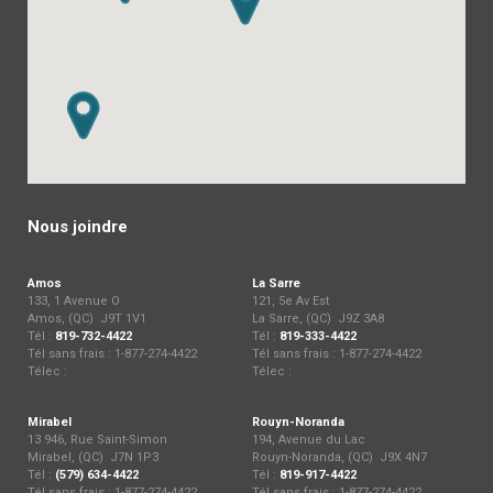
Nous joindre
Amos
La Sarre
133, 1 Avenue O
121, 5e Av Est
Amos, (QC) J9T 1V1
La Sarre, (QC) J9Z 3A8
Tél :
819-732-4422
Tél :
819-333-4422
Tél sans frais : 1-877-274-4422
Tél sans frais : 1-877-274-4422
Télec :
Télec :
Mirabel
Rouyn-Noranda
13 946, Rue Saint-Simon
194, Avenue du Lac
Mirabel, (QC) J7N 1P3
Rouyn-Noranda, (QC) J9X 4N7
Tél :
(579) 634-4422
Tél :
819-917-4422
Tél sans frais : 1-877-274-4422
Tél sans frais : 1-877-274-4422