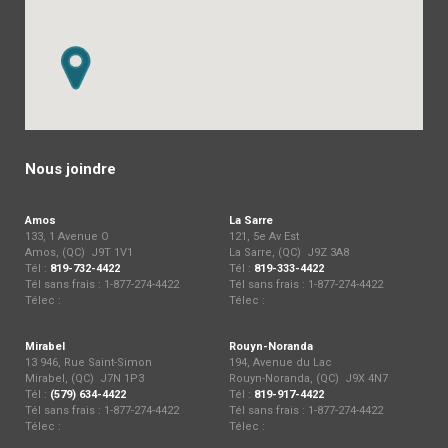
Nous joindre
Amos
La Sarre
133, 1 Avenue O
121, 5e Av Est
Amos, (QC) J9T 1V1
La Sarre, (QC) J9Z 3A8
Tél :
819-732-4422
Tél :
819-333-4422
Tél sans frais : 1-877-274-4422
Tél sans frais : 1-877-274-4422
Télec :
Télec :
Mirabel
Rouyn-Noranda
13 946, Rue Saint-Simon
194, Avenue du Lac
Mirabel, (QC) J7N 1P3
Rouyn-Noranda, (QC) J9X 4N7
Tél :
(579) 634-4422
Tél :
819-917-4422
Tél sans frais : 1-877-274-4422
Tél sans frais : 1-877-274-4422
Télec :
Télec :