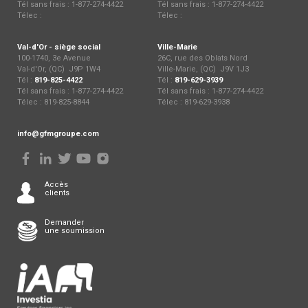
Tél sans frais : 1-877-274-4422
Tél sans frais : 1-877-274-4422
Télec :
Télec :
Val-d'Or - siège social
Ville-Marie
100-1740, 3e Avenue
26C, rue des Oblats Nord
Val-d'Or, (QC) J9P 1W4
Ville-Marie, (QC) J9V 1J3
Tél :
819-825-4422
Tél :
819-629-3939
Tél sans frais : 1-877-274-4422
Tél sans frais : 1-877-274-4422
Télec : 819-825-8844
Télec : 819-629-3938
info@gfmgroupe.com
Accès
clients
Demander
une soumission