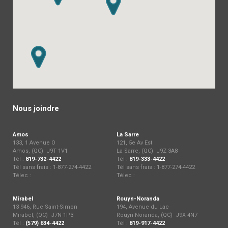
Nous joindre
Amos
La Sarre
133, 1 Avenue O
121, 5e Av Est
Amos, (QC) J9T 1V1
La Sarre, (QC) J9Z 3A8
Tél :
819-732-4422
Tél :
819-333-4422
Tél sans frais : 1-877-274-4422
Tél sans frais : 1-877-274-4422
Télec :
Télec :
Mirabel
Rouyn-Noranda
13 946, Rue Saint-Simon
194, Avenue du Lac
Mirabel, (QC) J7N 1P3
Rouyn-Noranda, (QC) J9X 4N7
Tél :
(579) 634-4422
Tél :
819-917-4422