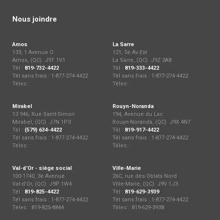
Nous joindre
Amos
La Sarre
133, 1 Avenue O
121, 5e Av Est
Amos, (QC) J9T 1V1
La Sarre, (QC) J9Z 3A8
Tél :
819-732-4422
Tél :
819-333-4422
Tél sans frais : 1-877-274-4422
Tél sans frais : 1-877-274-4422
Télec :
Télec :
Mirabel
Rouyn-Noranda
13 946, Rue Saint-Simon
194, Avenue du Lac
Mirabel, (QC) J7N 1P3
Rouyn-Noranda, (QC) J9X 4N7
Tél :
(579) 634-4422
Tél :
819-917-4422
Tél sans frais : 1-877-274-4422
Tél sans frais : 1-877-274-4422
Télec :
Télec :
Val-d'Or - siège social
Ville-Marie
100-1740, 3e Avenue
26C, rue des Oblats Nord
Val-d'Or, (QC) J9P 1W4
Ville-Marie, (QC) J9V 1J3
Tél :
819-825-4422
Tél :
819-629-3939
Tél sans frais : 1-877-274-4422
Tél sans frais : 1-877-274-4422
Télec : 819-825-8844
Télec : 819-629-3938