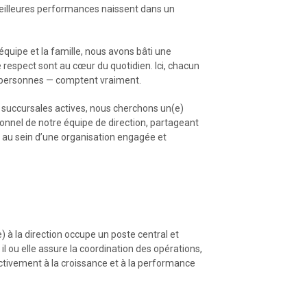
 meilleures performances naissent dans un
’équipe et la famille, nous avons bâti une
le respect sont au cœur du quotidien. Ici, chacun
es personnes — comptent vraiment.
 succursales actives, nous cherchons un(e)
ationnel de notre équipe de direction, partageant
t au sein d’une organisation engagée et
e) à la direction occupe un poste central et
, il ou elle assure la coordination des opérations,
activement à la croissance et à la performance