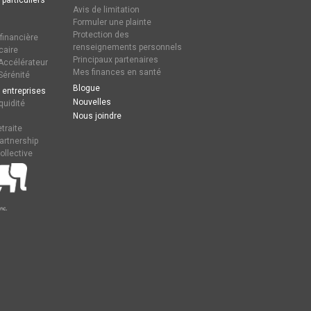
 particuliers
Avis de limitation
Formuler une plainte
Protection des
 financière
renseignements personnels
caire
Principaux partenaires
ccélérateur
Mes finances en santé
érénité
Blogue
 entreprises
Nouvelles
quidité
Nous joindre
traite
artnership
ollective