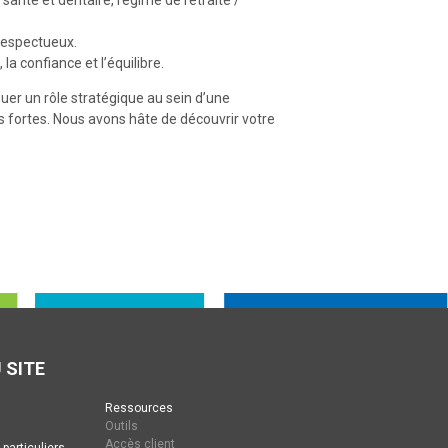
anté et dentaire, régime de retraite /
respectueux.
la confiance et l’équilibre.
uer un rôle stratégique au sein d’une
 fortes. Nous avons hâte de découvrir votre
 SITE
Ressources
Outils
Accès client