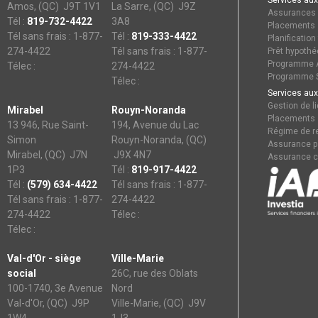
Services aux
Amos, (QC) J9T 1V1
La Sarre, (QC) J9Z
Assurances
Tél :
819-732-4422
3A8
Placements
Tél sans frais : 1-877-
Tél :
819-333-4422
Planification
274-4422
Tél sans frais : 1-877-
Prêt hypothé
Programme A
Télec :
274-4422
Programme S
Télec :
Services aux
Gestion de li
Mirabel
Rouyn-Noranda
Placements
13 946, Rue Saint-
194, Avenue du Lac
Régime de re
Simon
Rouyn-Noranda, (QC)
Assurance p
Mirabel, (QC) J7N
J9X 4N7
Assurance c
1P3
Tél :
819-917-4422
Tél :
(579) 634-4422
Tél sans frais : 1-877-
Tél sans frais : 1-877-
274-4422
274-4422
Télec :
Télec :
Val-d'Or - siège
Ville-Marie
social
26C, rue des Oblats
100-1740, 3e Avenue
Nord
Val-d'Or, (QC) J9P
Ville-Marie, (QC) J9V