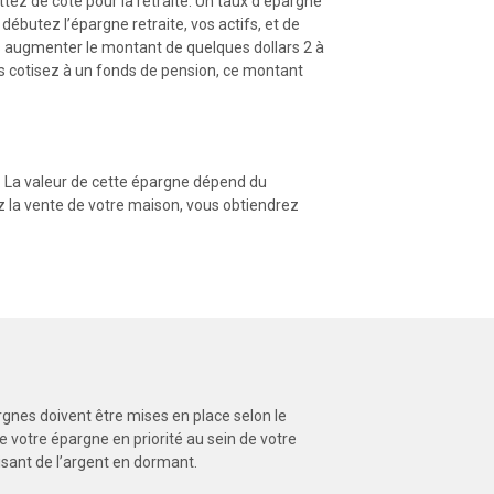
tez de côté pour la retraite. Un taux d'épargne
butez l’épargne retraite, vos actifs, et de
uis augmenter le montant de quelques dollars 2 à
us cotisez à un fonds de pension, ce montant
. La valeur de cette épargne dépend du
ez la vente de votre maison, vous obtiendrez
rgnes doivent être mises en place selon le
votre épargne en priorité au sein de votre
aisant de l’argent en dormant.