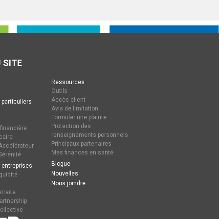
 SITE
Ressources
Outils
Accès client
 particuliers
Avis de limitation
Formuler une plainte
Protection des
 financière
renseignements personnels
caire
Principaux partenaires
ccélérateur
Mes finances en santé
érénité
Blogue
 entreprises
Nouvelles
quidité
Nous joindre
traite
artnership
ollective