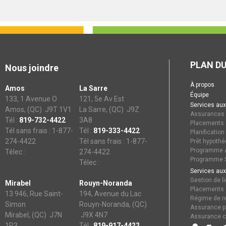
PLAN DU
Nous joindre
À propos
Amos
La Sarre
Équipe
133, 1 Avenue O
121, 5e Av Est
Services aux
Amos, (QC) J9T 1V1
La Sarre, (QC) J9Z
Assurances
Tél :
819-732-4422
3A8
Placements
Tél sans frais : 1-877-
Tél :
819-333-4422
Planification
274-4422
Tél sans frais : 1-877-
Prêt hypothé
Programme A
Télec :
274-4422
Programme S
Télec :
Services aux
Gestion de li
Mirabel
Rouyn-Noranda
Placements
13 946, Rue Saint-
194, Avenue du Lac
Régime de re
Simon
Rouyn-Noranda, (QC)
Assurance p
Mirabel, (QC) J7N
J9X 4N7
Assurance c
1P3
Tél :
819-917-4422