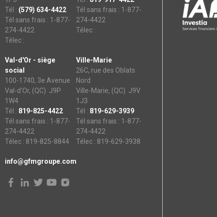
Tél :
(579) 634-4422
Tél sans frais : 1-877-
Tél sans frais : 1-877-
274-4422
274-4422
Télec :
Télec :
Val-d'Or - siège
Ville-Marie
social
26C, rue des Oblats
100-1740, 3e Avenue
Nord
Val-d'Or, (QC) J9P
Ville-Marie, (QC) J9V
1W4
1J3
Tél :
819-825-4422
Tél :
819-629-3939
Tél sans frais : 1-877-
Tél sans frais : 1-877-
274-4422
274-4422
Télec : 819-825-8844
Télec : 819-629-3938
info@gfmgroupe.com