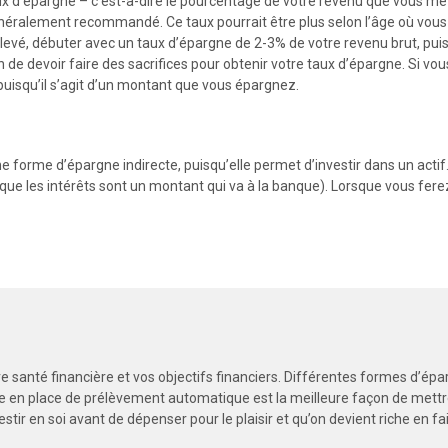
ux d'épargne – c'est-à-dire le pourcentage de votre revenu que vous met
éralement recommandé. Ce taux pourrait être plus selon l’âge où vous dé
t élevé, débuter avec un taux d’épargne de 2-3% de votre revenu brut, p
 de devoir faire des sacrifices pour obtenir votre taux d’épargne. Si vo
puisqu’il s’agit d’un montant que vous épargnez.
forme d’épargne indirecte, puisqu’elle permet d’investir dans un actif
 que les intérêts sont un montant qui va à la banque). Lorsque vous fer
re santé financière et vos objectifs financiers. Différentes formes d’épa
 en place de prélèvement automatique est la meilleure façon de mettre 
estir en soi avant de dépenser pour le plaisir et qu’on devient riche en f