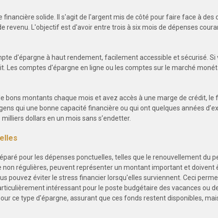
 financière solide. Il s'agit de l'argent mis de côté pour faire face à d
 revenu. L'objectif est d'avoir entre trois à six mois de dépenses coura
pte d'épargne à haut rendement, facilement accessible et sécurisé. Si
droit. Les comptes d'épargne en ligne ou les comptes sur le marché mo
e bons montants chaque mois et avez accès à une marge de crédit, le fo
 gens qui une bonne capacité financière ou qui ont quelques années d’ex
milliers dollars en un mois sans s’endetter.
elles
éparé pour les dépenses ponctuelles, telles que le renouvellement du pe
que non régulières, peuvent représenter un montant important et doivent
s pouvez éviter le stress financier lorsqu'elles surviennent. Ceci per
articulièrement intéressant pour le poste budgétaire des vacances ou d
pour ce type d'épargne, assurant que ces fonds restent disponibles, mai