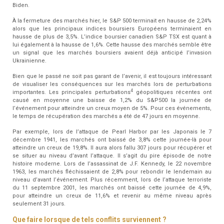
Biden.
À la fermeture des marchés hier, le S&P 500 terminait en hausse de 2,24%
alors que les principaux indices boursiers Européens terminaient en
hausse de plus de 3,5%. L’indice boursier canadien S&P TSX est quant à
lui également à la hausse de 1,6%. Cette hausse des marchés semble être
un signal que les marchés boursiers avaient déjà anticipé l’invasion
Ukrainienne.
Bien que le passé ne soit pas garant de l’avenir, il est toujours intéressant
de visualiser les conséquences sur les marchés lors de perturbations
4
importantes. Les principales perturbations
géopolitiques récentes ont
causé en moyenne une baisse de 1,2% du S&P500 la journée de
l’événement pour atteindre un creux moyen de 5%. Pour ces événements,
le temps de récupération des marchés a été de 47 jours en moyenne.
Par exemple, lors de l’attaque de Pearl Harbor par les Japonais le 7
décembre 1941, les marchés ont baissé de 3,8% cette journée-là pour
atteindre un creux de 19,8%. Il aura alors fallu 307 jours pour récupérer et
se situer au niveau d’avant l’attaque. Il s’agit du pire épisode de notre
histoire moderne. Lors de l’assassinat de J.F. Kennedy, le 22 novembre
1963, les marchés fléchissaient de 2,8% pour rebondir le lendemain au
niveau d’avant l’événement. Plus récemment, lors de l’attaque terroriste
du 11 septembre 2001, les marchés ont baissé cette journée de 4,9%,
pour atteindre un creux de 11,6% et revenir au même niveau après
seulement 31 jours.
Que faire lorsque de tels conflits surviennent ?