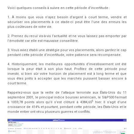
Voici quelques conseils à suivre en cette période d’incertitude :
1. À moins que vous n’ayez besoin d’argent à court terme, vendre et
sécuriser vos placements à ce stade-ci peut être l’une des erreurs les
plus coûteuses de votre vie.
2. Prenez du recul vis-à-vis l’actualité et ne vous laissez pas emporter par
l’émotivité car elle est mauvaise conseillère.
3. Vous aviez établi une stratégie pour vos placements, alors gardez le cap
pendant cette période d’incertitude, votre patience sera récompensée.
4. Historiquement, les meilleures opportunités d’investissement ont été
lorsque la peur était à son plus haut. Profitez de cette période pour
investir, si bien sûr votre horizon de placement est à long terme et que
vous êtes prêts à accepter que les marchés puissent baisser encore à
court terme.
Rappelez-vous que la veille de l’attaque terroriste aux États-Unis du 11
septembre 2001, le principal indice boursier américain, le S&P500 fermait
5
à 1059,78 points alors qu’il s’est clôturé à 4384,65
hier. Il s’agit d’une
croissance de 414% et pourtant, pendant cette période, les États-Unis et le
monde entier ont vécu plusieurs guerres et conflits.