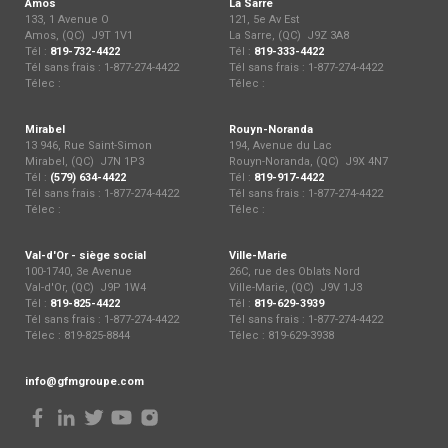
Amos
La Sarre
133, 1 Avenue O
121, 5e Av Est
Amos, (QC) J9T 1V1
La Sarre, (QC) J9Z 3A8
Tél :
819-732-4422
Tél :
819-333-4422
Tél sans frais : 1-877-274-4422
Tél sans frais : 1-877-274-4422
Télec :
Télec :
Mirabel
Rouyn-Noranda
13 946, Rue Saint-Simon
194, Avenue du Lac
Mirabel, (QC) J7N 1P3
Rouyn-Noranda, (QC) J9X 4N7
Tél :
(579) 634-4422
Tél :
819-917-4422
Tél sans frais : 1-877-274-4422
Tél sans frais : 1-877-274-4422
Télec :
Télec :
Val-d'Or - siège social
Ville-Marie
100-1740, 3e Avenue
26C, rue des Oblats Nord
Val-d'Or, (QC) J9P 1W4
Ville-Marie, (QC) J9V 1J3
Tél :
819-825-4422
Tél :
819-629-3939
Tél sans frais : 1-877-274-4422
Tél sans frais : 1-877-274-4422
Télec : 819-825-8844
Télec : 819-629-3938
info@gfmgroupe.com