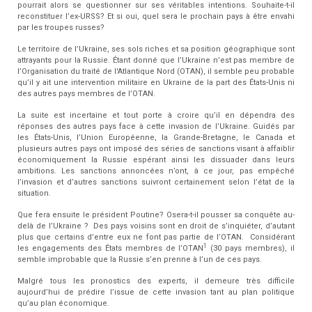
pourrait alors se q
uestionner sur ses véritables intentions. Souhaite-t-il
reconstituer l’ex-URSS? Et si oui, quel sera le prochain pays à être envahi
par les troupes russes?
Le territoire de l’Ukraine, ses sols riches et sa position géographique sont
attrayants pour la Russie. Étant donné que l’Ukraine n’est pas membre de
l’Organisation du traité de l'Atlantique Nord (OTAN), il semble peu probable
qu’il y ait une intervention militaire en Ukraine de la part des États-Unis ni
des autres pays membres de l’OTAN.
La suite est incertaine et tout porte à croire qu’il en dépendra des
réponses des autres pays face à cette invasion de l’Ukraine. Guidés par
les États-Unis, l’Union Européenne, la Grande-Bretagne, le Canada et
plusieurs autres pays ont imposé des séries de sanctions visant à affaiblir
économiquement la Russie espérant ainsi les dissuader dans leurs
ambitions. Les sanctions annoncées n’ont, à ce jour, pas empêché
l’invasion et d’autres sanctions suivront certainement selon l’état de la
situation.
Que fera ensuite le président Poutine? Osera-t-il pousser sa conquête au-
delà de l’Ukraine ? Des pays voisins sont en droit de s’inquiéter, d’autant
plus que certains d’entre eux ne font pas partie de l’OTAN. Considérant
1
les engagements des États membres de l’OTAN
(30 pays membres), il
semble improbable que la Russie s’en prenne à l’un de ces pays.
Malgré tous les pronostics des experts, il demeure très difficile
aujourd’hui de prédire l’issue de cette invasion tant au plan politique
qu’au plan économique.