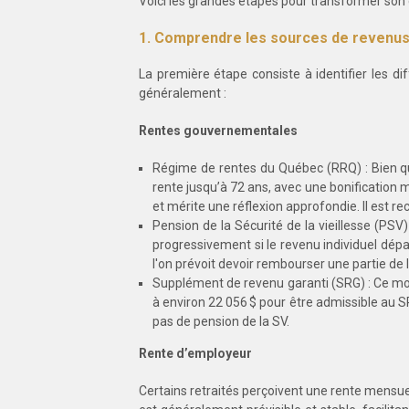
Voici les grandes étapes pour transformer son 
1. Comprendre les sources de revenus 
La première étape consiste à identifier les di
généralement :
Rentes gouvernementales
Régime de rentes du Québec (RRQ) : Bien qu'e
rente jusqu’à 72 ans, avec une bonification
et mérite une réflexion approfondie. Il est 
Pension de la Sécurité de la vieillesse (PSV
progressivement si le revenu individuel dép
l'on prévoit devoir rembourser une partie de 
Supplément de revenu garanti (SRG) : Ce mon
à environ 22 056 $ pour être admissible au SRG
pas de pension de la SV.
Rente d’employeur
Certains retraités perçoivent une rente mensue