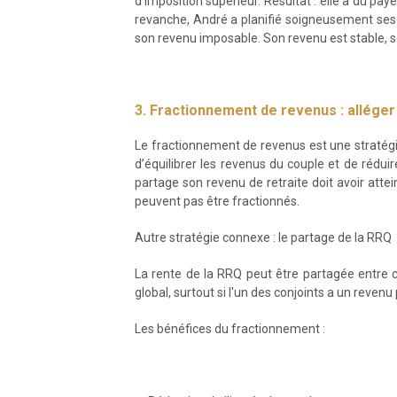
d’imposition supérieur. Résultat : elle a dû pay
revanche, André a planifié soigneusement ses r
son revenu imposable. Son revenu est stable, so
3. Fractionnement de revenus : alléger 
Le fractionnement de revenus est une stratégie
d’équilibrer les revenus du couple et de rédui
partage son revenu de retraite doit avoir atte
peuvent pas être fractionnés.
Autre stratégie connexe : le partage de la RRQ
La rente de la RRQ peut être partagée entre c
global, surtout si l'un des conjoints a un reven
Les bénéfices du fractionnement :