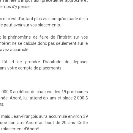
de l’année d’imposition précédente approche et
 temps d’y penser.
 et c’est d’autant plus vrai lorsqu’on parle de la
lle peut avoir sur vos placements.
t le phénomène de faire de l’intérêt sur vos
intérêt ne se calcule donc pas seulement sur le
us avez accumulé.
ir tôt et de prendre l’habitude de déposer
ans votre compte de placements.
1 000 $ au début de chacune des 19 prochaines
e. André, lui, attend dix ans et place 2 000 $
ns.
$ mais Jean-François aura accumulé environ 39
s que son ami André au bout de 20 ans. Cette
u placement d’André!