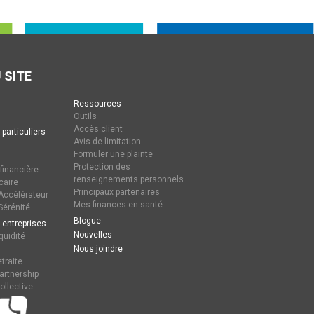
 SITE
Ressources
Outils
Accès client
 particuliers
Avis de limitation
Formuler une plainte
Protection des
 financière
renseignements personnels
caire
Principaux partenaires
ccélérateur
Mes finances en santé
érénité
Blogue
 entreprises
Nouvelles
quidité
Nous joindre
traite
artnership
ollective