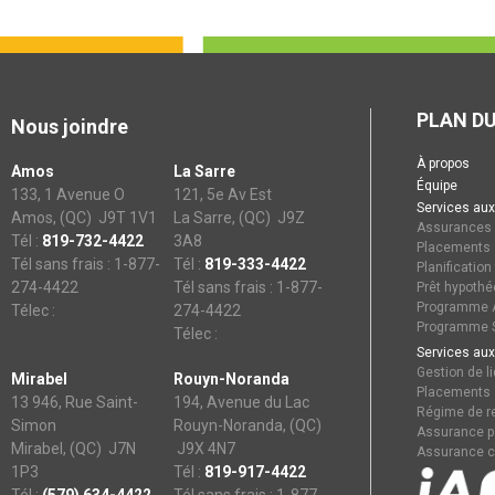
PLAN DU
Nous joindre
À propos
Amos
La Sarre
Équipe
133, 1 Avenue O
121, 5e Av Est
Services aux
Amos, (QC) J9T 1V1
La Sarre, (QC) J9Z
Assurances
Tél :
819-732-4422
3A8
Placements
Tél sans frais : 1-877-
Tél :
819-333-4422
Planification
274-4422
Tél sans frais : 1-877-
Prêt hypothé
Programme A
Télec :
274-4422
Programme S
Télec :
Services aux
Gestion de li
Mirabel
Rouyn-Noranda
Placements
13 946, Rue Saint-
194, Avenue du Lac
Régime de re
Simon
Rouyn-Noranda, (QC)
Assurance p
Mirabel, (QC) J7N
J9X 4N7
Assurance c
1P3
Tél :
819-917-4422