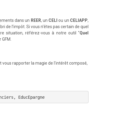
acements dans un
REER
, un
CELI
ou un
CELIAPP
,
bri de l’impôt. Si vous n'êtes pas certain de quel
 situation, référez-vous à notre outil "
Quel
er GFM.
 vous rapporter la magie de l'intérêt composé,
nciers, EducEpargne