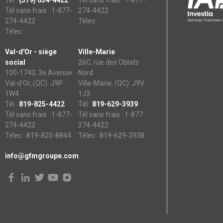
Tél :
(579) 634-4422
Tél sans frais : 1-877-
Tél sans frais : 1-877-
274-4422
274-4422
Télec :
Télec :
Val-d'Or - siège
Ville-Marie
social
26C, rue des Oblats
100-1740, 3e Avenue
Nord
Val-d'Or, (QC) J9P
Ville-Marie, (QC) J9V
1W4
1J3
Tél :
819-825-4422
Tél :
819-629-3939
Tél sans frais : 1-877-
Tél sans frais : 1-877-
274-4422
274-4422
Télec : 819-825-8844
Télec : 819-629-3938
info@gfmgroupe.com